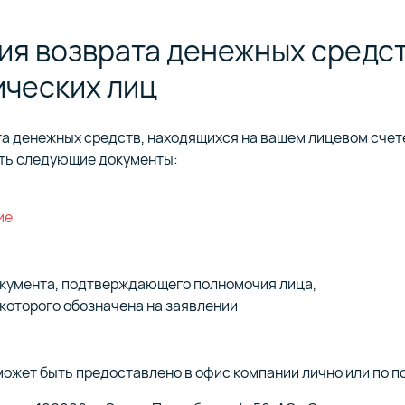
ет
рых
ежей
ия возврата денежных средст
ссии зависит от банка, через который осуществляется пла
ческих лиц
ируется по рабочим дням, только по факту поступления
кое зачисление средств в течение 1 минуты. Будет
расчетный счет компании.
н QR-код для оплаты из мобильного приложения вашего ба
а денежных средств, находящихся на вашем лицевом счет
ть следующие документы:
ие
окумента, подтверждающего полномочия лица,
которого обозначена на заявлении
ожет быть предоставлено в офис компании лично или по п