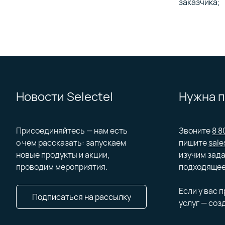
заказчика;
Новости Selectel
Нужна 
Присоединяйтесь — нам есть
Звоните
8 8
о чем рассказать: запускаем
пишите
sale
новые продукты и акции,
изучим зада
проводим мероприятия.
подходящее
Если у вас 
Подписаться на рассылку
услуг — соз