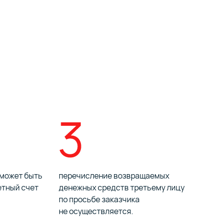
 может быть
перечисление возвращаемых
етный счет
денежных средств третьему лицу
по просьбе заказчика
не осуществляется.