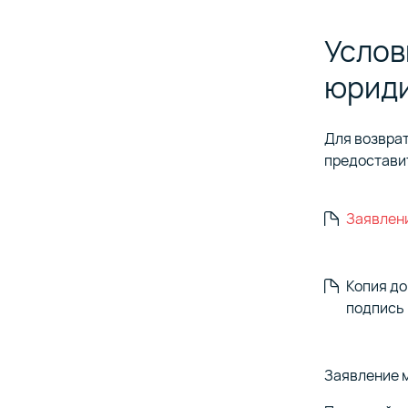
расч
быст
плат
Услов
Размер коми
юриди
Оплата фикс
Автоматичес
средств на 
сформирова
Для возврат
предостави
Заявлен
Копия д
подпись 
Заявление м