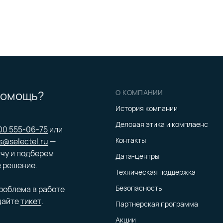
помощь?
О КОМПАНИИ
История компании
Деловая этика и комплаенс
00 555-06-75
или
Контакты
s@selectel.ru
—
чу и подберем
Дата-центры
 решение.
Техническая поддержка
Безопасность
проблема в работе
дайте
тикет
.
Партнерская программа
Акции