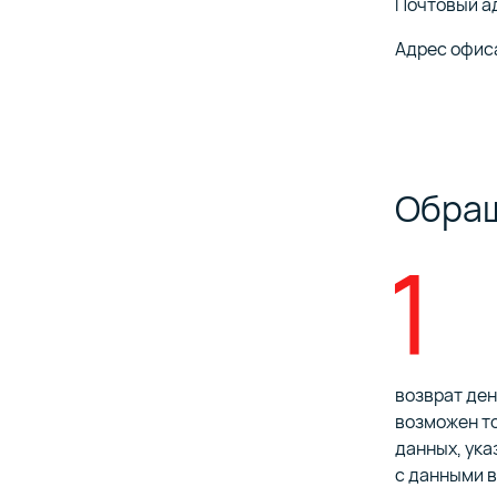
Почтовый ад
Адрес офиса:
Обращ
возврат де
возможен то
данных, ука
с данными в