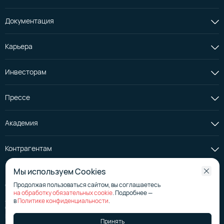
Документация
Карьера
Инвесторам
Прессе
Академия
Контрагентам
Мы используем Cookies
Продолжая пользоваться сайтом, вы соглашаетесь
© АО «Селектел», 2008—2026
на обработку обязательных cookie
. Подробнее —
Лицензия на телематические услуги
№ 176267
в
Политике конфиденциальности
.
Страница эмитента на сайте аккредитованного агентства
Политика в отношении обработки персональных данных
Принять