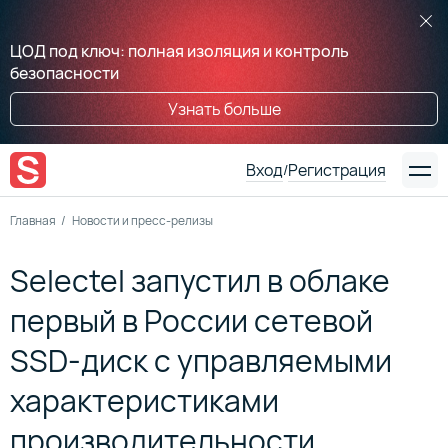
ЦОД под ключ: полная изоляция и контроль
безопасности
Узнать больше
Вход
Регистрация
/
Главная
Новости и пресс-релизы
Selectel запустил в облаке
первый в России сетевой
SSD-диск с управляемыми
характеристиками
производительности