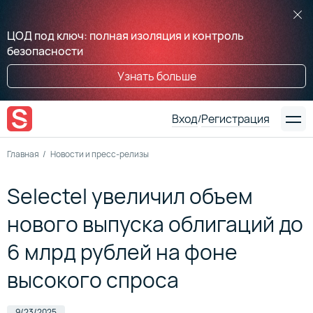
ЦОД под ключ: полная изоляция и контроль
безопасности
Узнать больше
Вход
Регистрация
/
Главная
Новости и пресс-релизы
Selectel увеличил объем
нового выпуска облигаций до
6 млрд рублей на фоне
высокого спроса
9/23/2025