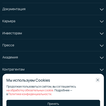
Документация
Карьера
Инвесторам
Прессе
Академия
Контрагентам
Мы используем Cookies
Продолжая пользоваться сайтом, вы соглашаетесь
© АО «Селектел», 2008—2026
на обработку обязательных cookie
. Подробнее —
Лицензия на телематические услуги
№ 176267
в
Политике конфиденциальности
.
Страница эмитента на сайте аккредитованного агентства
Политика в отношении обработки персональных данных
Принять