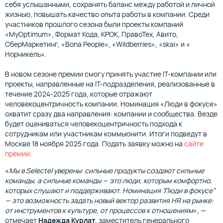
себя услышанными, сохранять баланс между работой и личной
жизнью, повышать качество опыта работы в компании. Среди
участников прошлого cезона были проекты компаний
«MyOptimum», Формат Кода, КРОК, ПравоТех, Авито,
СберМаркетинг, «Bona People», «Wildberries», «skai» и «
Норникель».
В новом сезоне премии смогу принять участие IT-компании или
проекты, направленные на IT-подразделения, реализованные в
течение 2024-2025 года, которые отражают
человекоцентричность компании. Номинация «Люди в фокусе»
охватит сразу два направления: компании и сообщества. Везде
будет оцениваться человекоцентричность подхода к
сотрудникам или участникам коммьюнити. Итоги подведут в
Москве 18 ноября 2025 года. Подать заявку можно на
сайте
премии
.
«
Мы в Selectel уверены: сильные продукты создают сильные
команды, а сильные команды — это люди, которым комфортно,
которых слушают и поддерживают. Номинация “Люди в фокусе”
— это возможность задать новый вектор развития HR на рынке:
от инструментов к культуре, от процессов к отношениям
», —
отмечает
Надежда Курлат
, заместитель генерального