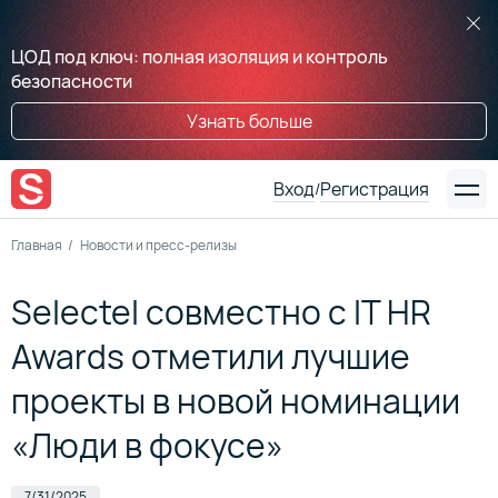
ЦОД под ключ: полная изоляция и контроль
безопасности
Узнать больше
Вход
Регистрация
/
Главная
Новости и пресс-релизы
Selectel совместно с IT HR
Awards отметили лучшие
проекты в новой номинации
«Люди в фокусе»
7/31/2025