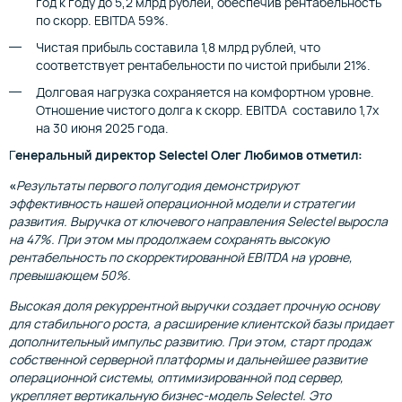
год к году до 5,2 млрд рублей, обеспечив рентабельность
по скорр. EBITDA 59%.
Чистая прибыль составила 1,8 млрд рублей, что
соответствует рентабельности по чистой прибыли 21%.
Долговая нагрузка сохраняется на комфортном уровне.
Отношение чистого долга к скорр. EBITDA составило 1,7х
на 30 июня 2025 года.
Г
енеральный директор Selectel Олег Любимов отметил:
«
Результаты первого полугодия демонстрируют
эффективность нашей операционной модели и стратегии
развития. Выручка от ключевого направления Selectel выросла
на 47%. При этом мы продолжаем сохранять высокую
рентабельность по скорректированной EBITDA на уровне,
превышающем 50%.
Высокая доля рекуррентной выручки создает прочную основу
для стабильного роста, а расширение клиентской базы придает
дополнительный импульс развитию. При этом, старт продаж
собственной серверной платформы и дальнейшее развитие
операционной системы, оптимизированной под сервер,
укрепляет вертикальную бизнес-модель Selectel. Это