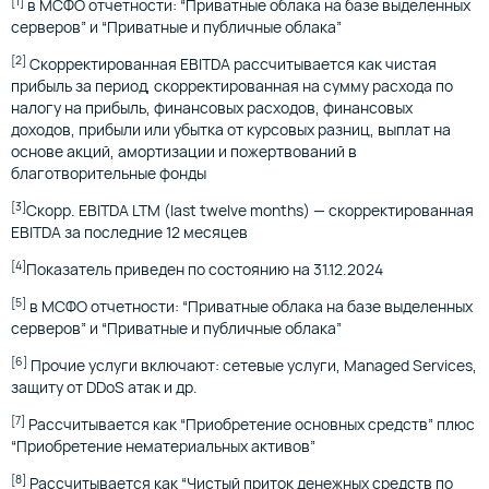
[1]
в МСФО отчетности: “Приватные облака на базе выделенных
серверов” и “Приватные и публичные облака”
[2]
Скорректированная EBITDA рассчитывается как чистая
прибыль за период, скорректированная на сумму расхода по
налогу на прибыль, финансовых расходов, финансовых
доходов, прибыли или убытка от курсовых разниц, выплат на
основе акций, амортизации и пожертвований в
благотворительные фонды
[3]
Скорр. EBITDA LTM (last twelve months) — скорректированная
EBITDA за последние 12 месяцев
[4]
Показатель приведен по состоянию на 31.12.2024
[5]
в МСФО отчетности: “Приватные облака на базе выделенных
серверов” и “Приватные и публичные облака”
[6]
Прочие услуги включают: сетевые услуги, Managed Services,
защиту от DDoS атак и др.
[7]
Рассчитывается как “Приобретение основных средств” плюс
“Приобретение нематериальных активов”
[8]
Рассчитывается как “Чистый приток денежных средств по