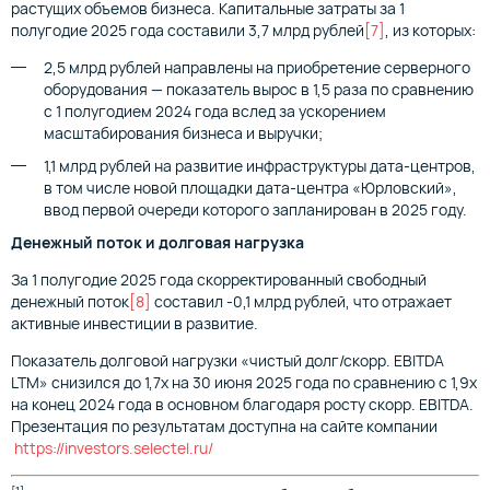
растущих объемов бизнеса. Капитальные затраты за 1
полугодие 2025 года составили 3,7 млрд рублей
[7]
, из которых:
2,5 млрд рублей направлены на приобретение серверного
оборудования — показатель вырос в 1,5 раза по сравнению
с 1 полугодием 2024 года вслед за ускорением
масштабирования бизнеса и выручки;
1,1 млрд рублей на развитие инфраструктуры дата-центров,
в том числе новой площадки дата-центра «Юрловский»,
ввод первой очереди которого запланирован в 2025 году.
Денежный поток и долговая нагрузка
За 1 полугодие 2025 года скорректированный свободный
денежный поток
[8]
составил -0,1 млрд рублей, что отражает
активные инвестиции в развитие.
Показатель долговой нагрузки «чистый долг/скорр. EBITDA
LTM» снизился до 1,7х на 30 июня 2025 года по сравнению с 1,9х
на конец 2024 года в основном благодаря росту скорр. EBITDA.
Презентация по результатам доступна на сайте компании
https://investors.selectel.ru/