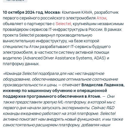
10 октября 2024 год, Москва:
Компания КАМА, разработчик
первого серийного российского электромобиля
Атом
,
объявляет о партнерстве с
Selectel
, крупнейшим независимым
провайдером сервисов IT-инфраструктуры в России. В рамках
проекта Selectel развернул производительную
вычислительную инфраструктуру, на базе которой
специалисты Атом разрабатывают IT-сервисы будущего
электромобиля, в частности систему активной помощи
водителю (Advanced Driver Assistance Systems, ADAS) и
платформу данных.
«Команда Selectel подобрала для нас нестандартное
оборудование, обеспечивающее оптимальное соотношение
производительности и цены,
— отмечает
Владислав Ладенков,
инженер по машинному обучению и операционной
поддержке программного обеспечения в Атоме.
— Они
также предоставили зрелую ML-платформу, в которой мы с
первого дня начали запускать эксперименты. Сейчас R&D
команды ежедневно работают на этой платформе. Selectel
активно помогает нам внедрять новый функционал, и мы также
самостоятельно расширяем платформу, добавляя наши