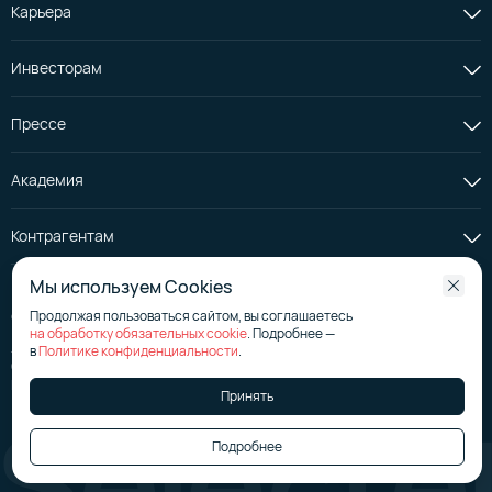
Карьера
Инвесторам
Прессе
Академия
Контрагентам
Мы используем Cookies
Продолжая пользоваться сайтом, вы соглашаетесь
© АО «Селектел», 2008—2026
на обработку обязательных cookie
. Подробнее —
Лицензия на телематические услуги
№ 176267
в
Политике конфиденциальности
.
Страница эмитента на сайте аккредитованного агентства
Политика в отношении обработки персональных данных
Принять
Подробнее