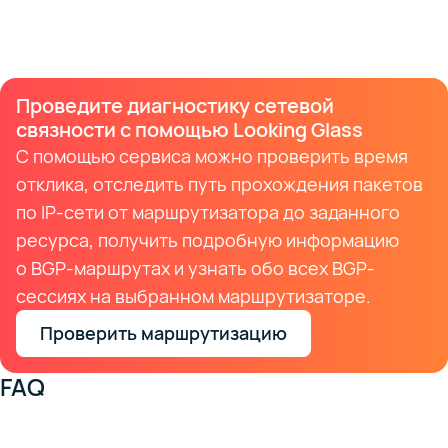
Проведите диагностику сетевой
связности с помощью Looking Glass
С помощью сервиса можно проверить время
отклика, отследить путь прохождения пакетов
по IP-сети от маршрутизатора до заданного
ресурса, получить подробную информацию
о BGP-маршрутах и узнать обо всех BGP-
сессиях на выбранном маршрутизаторе.
Проверить маршрутизацию
FAQ