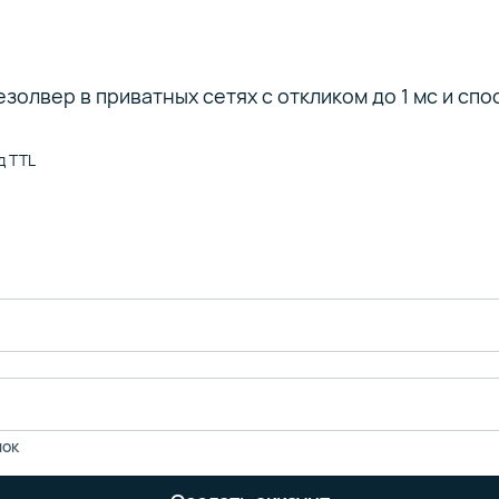
олвер в приватных сетях с откликом до 1 мс и сп
д TTL
лок